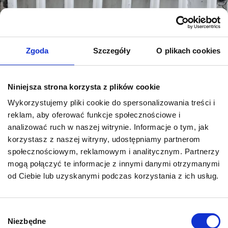
SKONTAKTUJ SIĘ Z NAMI
Nie czekaj, działaj już dziś!
Zgoda
Szczegóły
O plikach cookies
Zamów wycenę
Niniejsza strona korzysta z plików cookie
Wykorzystujemy pliki cookie do spersonalizowania treści i
reklam, aby oferować funkcje społecznościowe i
analizować ruch w naszej witrynie. Informacje o tym, jak
korzystasz z naszej witryny, udostępniamy partnerom
Kontakt
społecznościowym, reklamowym i analitycznym. Partnerzy
mogą połączyć te informacje z innymi danymi otrzymanymi
POWERCON GROUP sp. z o. o.
od Ciebie lub uzyskanymi podczas korzystania z ich usług.
TADEUSZA BOYA-ŻELEŃSKIEGO 4A lok. 8 I 9, Tarnów 33-100
NIP: 8733308347 REGON: 544711636
kontakt@powercon.pl
Wybór
+48 506 526 044
Niezbędne
zgody