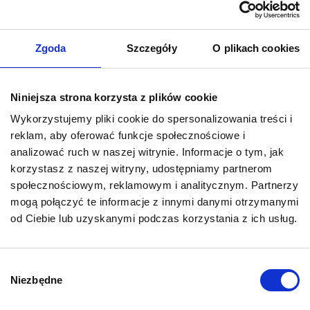
WOD-KAN
Ogrzewanie podłogowe
Zgoda
Szczegóły
O plikach cookies
Instalacja CO / kotłownia
Niniejsza strona korzysta z plików cookie
Pompa ciepła
Wykorzystujemy pliki cookie do spersonalizowania treści i
Rekuperacja
reklam, aby oferować funkcje społecznościowe i
analizować ruch w naszej witrynie. Informacje o tym, jak
Kilka instalacji
korzystasz z naszej witryny, udostępniamy partnerom
społecznościowym, reklamowym i analitycznym. Partnerzy
Krótki opis inwestycji
0 / 180
mogą połączyć te informacje z innymi danymi otrzymanymi
od Ciebie lub uzyskanymi podczas korzystania z ich usług.
Wybór
Niezbędne
zgody