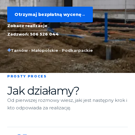
Otrzymaj bezpłatną wycenę
→
Zobacz realizacje
Zadzwoń: 506 526 044
⌖
Tarnów · Małopolskie · Podkarpackie
PROSTY PROCES
Jak działamy?
Od pierwszej rozmowy wiesz, jaki jest następny krok i
kto odpowiada za realizację.