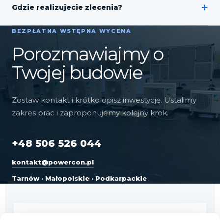
+
Gdzie realizujecie zlecenia?
BEZPŁATNA WSTĘPNA WYCENA
Porozmawiajmy o
Twojej budowie
Zostaw kontakt i krótko opisz inwestycję. Ustalimy
zakres prac i zaproponujemy kolejny krok.
+48 506 526 044
kontakt@powercon.pl
Tarnów · Małopolskie · Podkarpackie
Zakres prac
*