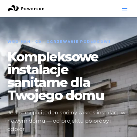
Przejdź
do
treści
WOD-KAN · CO · OGRZEWANIE PODŁOGOWE
Kompleksowe
instalacje
sanitarne dla
Twojego domu
Jedna ekipa i jeden spójny zakres instalacji w
nowym domu — od projektu po próby i
odbiór.