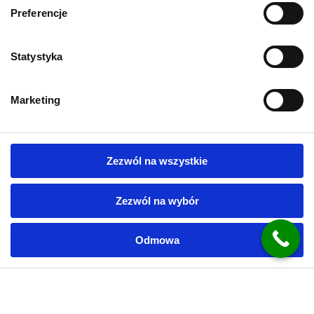
Preferencje
Imię i nazwisko
*
Statystyka
Adres email
*
Marketing
Numer telefonu
*
Zezwól na wszystkie
Lokalizacja inwestycji
*
Zezwól na wybór
Odmowa
Zgoda na kontakt
*